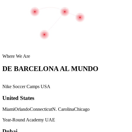
USA
SPAIN
DUBAI
LATAM
Where We Are
DE
BARCELONA
AL MUNDO
Nike Soccer Camps
USA
United States
Miami
Orlando
Connecticut
N. Carolina
Chicago
Year-Round Academy
UAE
Dubai