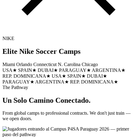
NIKE
Elite Nike
Soccer Camps
Miami
Orlando
Connecticut
N. Carolina
Chicago
USA
★
SPAIN
★
DUBAI
★
PARAGUAY
★
ARGENTINA
★
REP. DOMINICANA
★
USA
★
SPAIN
★
DUBAI
★
PARAGUAY
★
ARGENTINA
★
REP. DOMINICANA
★
The Pathway
Un Solo
Camino Conectado.
From global camps to professional contracts. We don't just train —
we open doors.