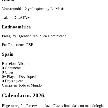
Year-round
6–12 yrs
Inspired by La Masia
Talent ID
LATAM
Latinoamérica
Paraguay
Argentina
República Dominicana
Pro Experience
ESP
Spain
Barcelona
Alicante
0
Continents
0
Cities
0
+
Players Developed
0
Days a year
Camps en Todo el Mundo
Calendario.
2026.
Elige tu región. Reserva tu plaza. Plazas limitadas con metodología